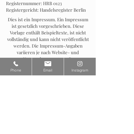
Registernummer: HRB 0123
Registergericht: Handelsregister Berlin
Dies ist ein Impressum. Ein Impressum
ist gesetzlich vorgeschrieben. Diese
Vorlage enthält Beispieltexte, ist nicht
vollständig und kann nicht veröffentlicht
werden. Die Impressum-Angaben
variieren je nach Website- und
Unternehmensart – z. B.
Einzelunternehmen, GbR, GmbH,
Phone
Email
Instagram
Redaktion u. a.. Wir empfehlen daher,
juristischen Rat einzuholen, um besser
zu verstehen, welche Details das
Impressum beinhalten muss.